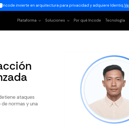
Incode invierte en arquitectura para privacidad y adquiere Identiq.
Ve
Plataforma
Soluciones
Por qué Incode
Tecnología
acción
nzada
 detiene ataques
o de normas y una